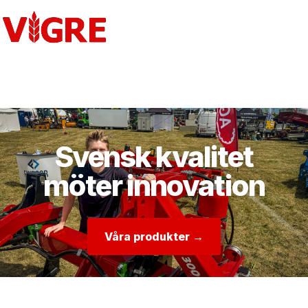
☰
Svensk kvalitet
möter innovation
Våra produkter →